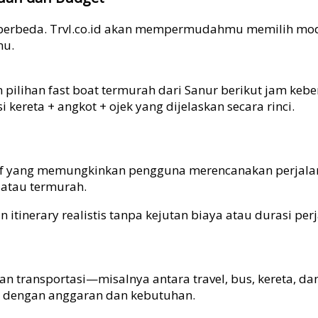
ng berbeda. Trvl.co.id akan mempermudahmu memilih mo
mu.
ilihan fast boat termurah dari Sanur berikut jam keber
ereta + angkot + ojek yang dijelaskan secara rinci.
raktif yang memungkinkan pengguna merencanakan perjal
 atau termurah.
 itinerary realistis tanpa kejutan biaya atau durasi p
transportasi—misalnya antara travel, bus, kereta, dan 
 dengan anggaran dan kebutuhan.