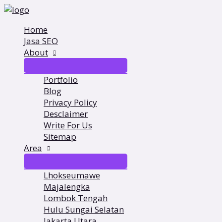
Lewati
ke
konten
Home
Jasa SEO
About
Portfolio
Blog
Privacy Policy
Desclaimer
Write For Us
Sitemap
Area
Lhokseumawe
Majalengka
Lombok Tengah
Hulu Sungai Selatan
Jakarta Utara