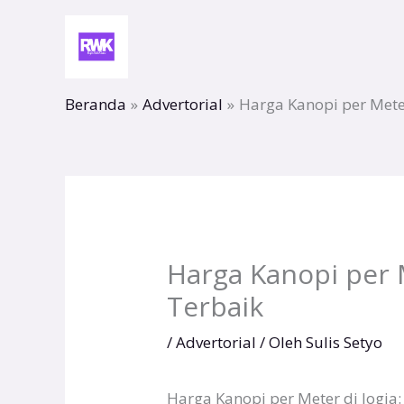
Lewati
ke
konten
Beranda
Advertorial
Harga Kanopi per Meter
Harga Kanopi per M
Terbaik
/
Advertorial
/ Oleh
Sulis Setyo
Harga Kanopi per Meter di Jogja: