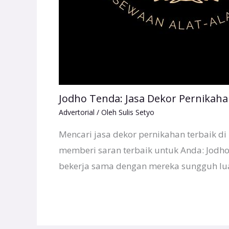
Jodho Tenda: Jasa Dekor Pernikaha
Advertorial
/ Oleh
Sulis Setyo
Mencari jasa dekor pernikahan terbaik di 
memberi saran terbaik untuk Anda: Jodh
bekerja sama dengan mereka sungguh lu