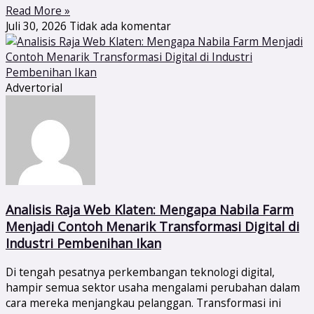
Read More »
Juli 30, 2026
Tidak ada komentar
Advertorial
Analisis Raja Web Klaten: Mengapa Nabila Farm
Menjadi Contoh Menarik Transformasi Digital di
Industri Pembenihan Ikan
Di tengah pesatnya perkembangan teknologi digital,
hampir semua sektor usaha mengalami perubahan dalam
cara mereka menjangkau pelanggan. Transformasi ini