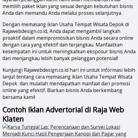
memilih paket iklan yang sesuai dengan kebutuhan bisnis
Anda dan memandu Anda melalui proses selanjutnya.
Dengan memasang iklan Usaha Tempat Wisata Depok di
Rajawebdesign.co.id, Anda dapat mengambil langkah
proaktif dalam mempromosikan bisnis Anda secara online
dengan cara yang efektif dan terjangkau. Manfaatkan
kesempatan ini untuk meningkatkan eksposur bisnis Anda
dan menjangkau lebih banyak pelanggan potensial!
Kunjungi Rajawebdesign.co.id hari ini untuk informasi lebih
lanjut tentang cara memasang iklan Usaha Tempat Wisata
Depok dan mulailah mendapatkan manfaat dari promosi
online yang efektif. Biarkan bisnis Anda berkembang
bersama kami!
Contoh Iklan Advertorial di Raja Web
Klaten