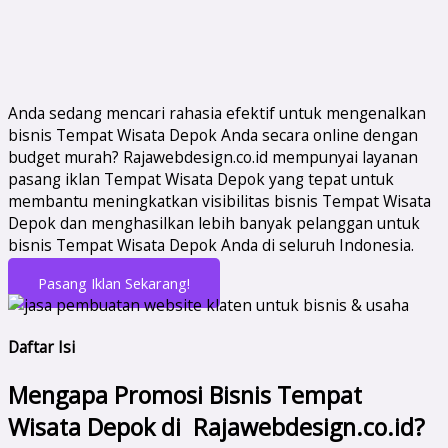
Anda sedang mencari rahasia efektif untuk mengenalkan
bisnis Tempat Wisata Depok Anda secara online dengan
budget murah? Rajawebdesign.co.id mempunyai layanan
pasang iklan Tempat Wisata Depok yang tepat untuk
membantu meningkatkan visibilitas bisnis Tempat Wisata
Depok dan menghasilkan lebih banyak pelanggan untuk
bisnis Tempat Wisata Depok Anda di seluruh Indonesia.
Pasang Iklan Sekarang!
Daftar Isi
Mengapa Promosi Bisnis Tempat
Wisata Depok di Rajawebdesign.co.id?