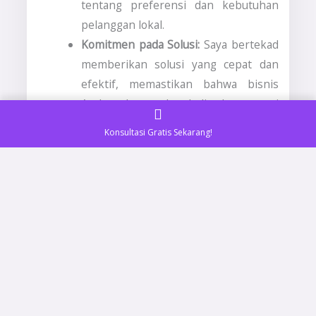
tentang preferensi dan kebutuhan
pelanggan lokal.
Komitmen pada Solusi:
Saya bertekad
memberikan solusi yang cepat dan
efektif, memastikan bahwa bisnis
Anda dapat kembali beroperasi
secara normal dalam waktu sesingkat
Konsultasi Gratis Sekarang!
mungkin.
Pengalaman yang Teruji:
Sebagai
seorang profesional SEO
berpengalaman, saya telah
membantu banyak bisnis lokal di
Tanjungbalai #1 dalam mengatasi
masalah serupa dengan sukses.