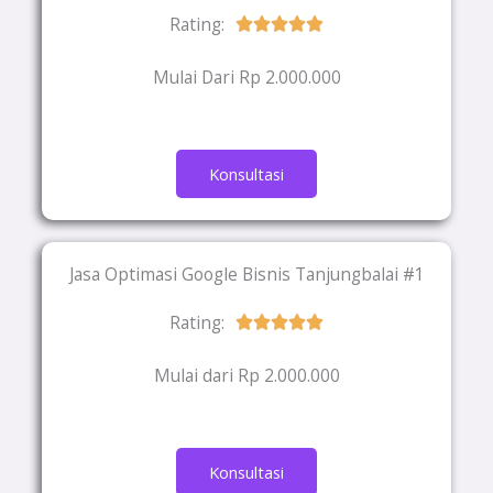
Rating:
Rated





5
Mulai Dari Rp 2.000.000
out
of
5
Konsultasi
Jasa Optimasi Google Bisnis Tanjungbalai #1
Rating:
Rated





5
Mulai dari Rp 2.000.000
out
of
5
Konsultasi