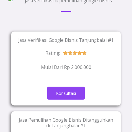
Jasa Verifikasi Google Bisnis Tanjungbalai #1
Rating:
Rated





5
Mulai Dari Rp 2.000.000
out
of
5
Konsultasi
Jasa Pemulihan Google Bisnis Ditangguhkan
di Tanjungbalai #1