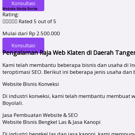
Konsultasi
Website Media Berita
Rating:





Rated 5 out of 5
Mulai dari Rp 2.500.000
Konsultasi
Pengalaman Raja Web Klaten di Daerah Tange
Kami telah membantu beberapa bisnis dan usaha di 
teroptimasi SEO. Berikut ini beberapa jenis usaha dan
Website Bisnis Konveksi
Di industri konveksi, kami telah membantu membuat web
Boyolali.
Jasa Pembuatan Website & SEO
Website Bisnis Bengkel Las & Jasa Kanopi
Di industri bengkel las dan jasa kanopi, kami mempuny