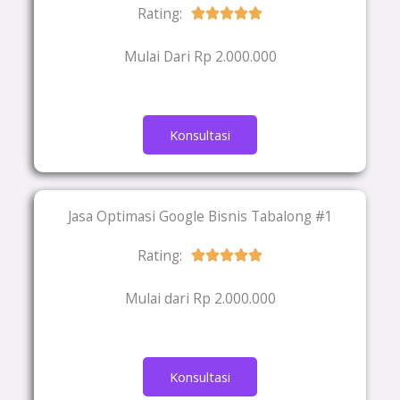
Rating:
Rated





5
Mulai Dari Rp 2.000.000
out
of
5
Konsultasi
Jasa Optimasi Google Bisnis Tabalong #1
Rating:
Rated





5
Mulai dari Rp 2.000.000
out
of
5
Konsultasi