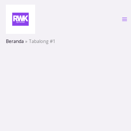
Lewati
ke
konten
Beranda
Tabalong #1