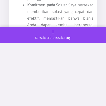
Komitmen pada Solusi:
Saya bertekad
memberikan solusi yang cepat dan
efektif, memastikan bahwa bisnis
Anda dapat kembali beroperasi
secara normal dalam waktu sesingkat
mungkin.
Konsultasi Gratis Sekarang!
Pengalaman yang Teruji:
Sebagai
seorang profesional SEO
berpengalaman, saya telah
membantu banyak bisnis lokal di
Tabalong #1 dalam mengatasi
masalah serupa dengan sukses.