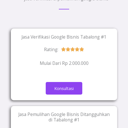
Jasa Verifikasi Google Bisnis Tabalong #1
Rating:
Rated





5
Mulai Dari Rp 2.000.000
out
of
5
Konsultasi
Jasa Pemulihan Google Bisnis Ditangguhkan
di Tabalong #1