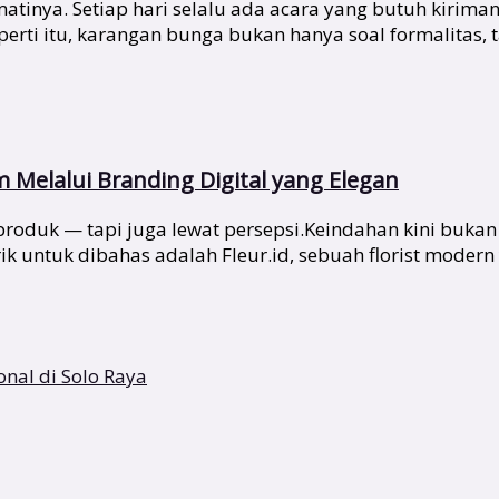
tinya. Setiap hari selalu ada acara yang butuh kirima
i itu, karangan bunga bukan hanya soal formalitas, tap
Melalui Branding Digital yang Elegan
at produk — tapi juga lewat persepsi.Keindahan kini buka
k untuk dibahas adalah Fleur.id, sebuah florist modern