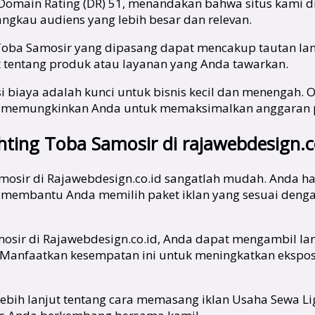
 Domain Rating (DR) 51, menandakan bahwa situs kami di
angkau audiens yang lebih besar dan relevan.
ng Toba Samosir yang dipasang dapat mencakup tautan la
t tentang produk atau layanan yang Anda tawarkan.
i biaya adalah kunci untuk bisnis kecil dan menengah. O
ah, memungkinkan Anda untuk memaksimalkan anggara
hting Toba Samosir di rajawebdesign.c
amosir di Rajawebdesign.co.id sangatlah mudah. Anda h
 membantu Anda memilih paket iklan yang sesuai deng
mosir di Rajawebdesign.co.id, Anda dapat mengambil l
u. Manfaatkan kesempatan ini untuk meningkatkan ekspo
i lebih lanjut tentang cara memasang iklan Usaha Sewa