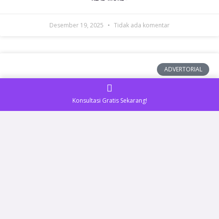
Desember 19, 2025
Tidak ada komentar
ADVERTORIAL
Konsultasi Gratis Sekarang!
Tren Karangan Bunga Modern untuk
Acara Tahun 2025 — Rekomendasi dari