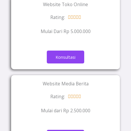
Website Toko Online
Rating:
Rated





5
Mulai Dari Rp 5.000.000
out
of
5
Konsultasi
Website Media Berita
Rating:
Rated





5
Mulai dari Rp 2.500.000
out
of
5