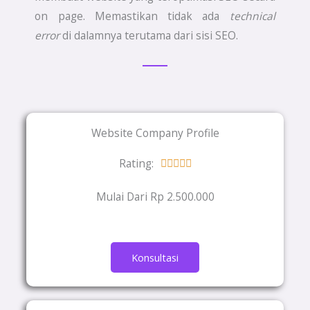
on page. Memastikan tidak ada
technical
error
di dalamnya terutama dari sisi SEO.
Website Company Profile
Rating:
Rated





5
Mulai Dari Rp 2.500.000
out
of
5
Konsultasi