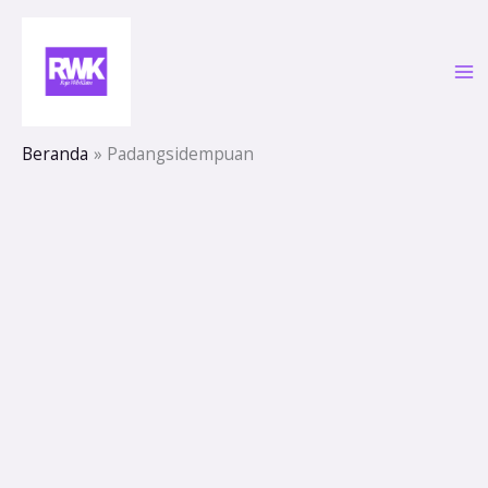
Lewati
ke
konten
Beranda
Padangsidempuan