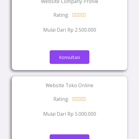
Website Company Profile
Rating:
Rated





5
Mulai Dari Rp 2.500.000
out
of
5
Konsultasi
Website Toko Online
Rating:
Rated





5
Mulai Dari Rp 5.000.000
out
of
5