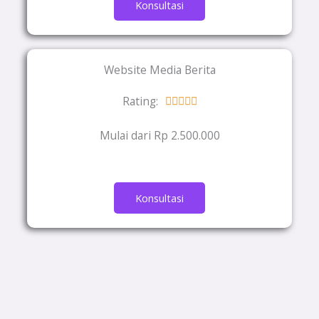
Konsultasi
Website Media Berita
Rating:
Rated





5
Mulai dari Rp 2.500.000
out
of
5
Konsultasi