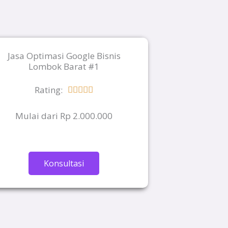
Jasa Optimasi Google Bisnis
Lombok Barat #1
Rating:
Rated





5
Mulai dari Rp 2.000.000
out
of
5
Konsultasi