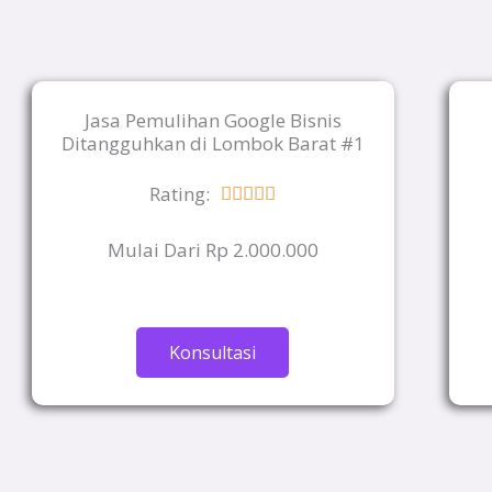
Jasa Pemulihan Google Bisnis
Ditangguhkan di Lombok Barat #1
Rating:
Rated





5
Mulai Dari Rp 2.000.000
out
of
5
Konsultasi