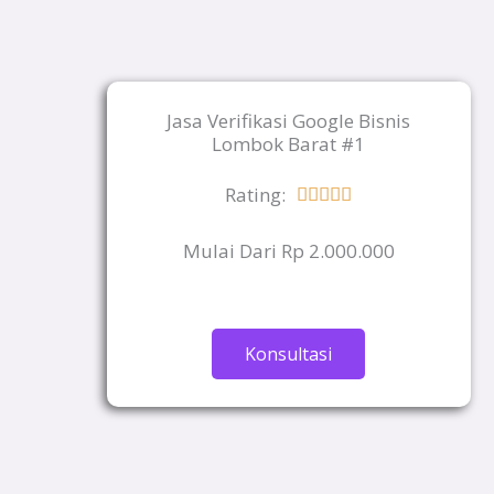
Jasa Verifikasi Google Bisnis
Lombok Barat #1
Rating:
Rated





5
Mulai Dari Rp 2.000.000
out
of
5
Konsultasi