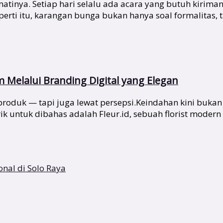
tinya. Setiap hari selalu ada acara yang butuh kirima
i itu, karangan bunga bukan hanya soal formalitas, tap
Melalui Branding Digital yang Elegan
at produk — tapi juga lewat persepsi.Keindahan kini buka
k untuk dibahas adalah Fleur.id, sebuah florist modern