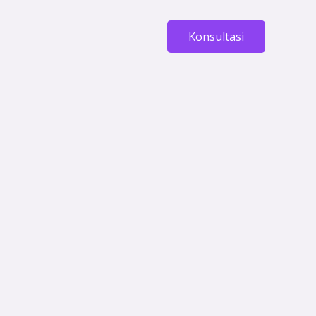
Konsultasi