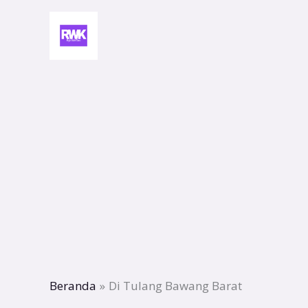
Lewati
ke
konten
Beranda
Di Tulang Bawang Barat