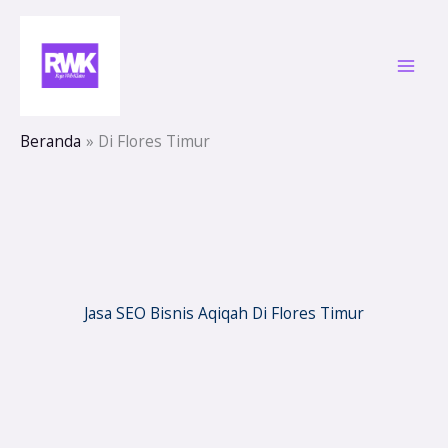
Lewati
ke
konten
Beranda
Di Flores Timur
Jasa SEO Bisnis Aqiqah Di Flores Timur