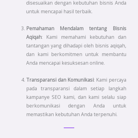
disesuaikan dengan kebutuhan bisnis Anda
untuk mencapai hasil terbaik.
Pemahaman Mendalam tentang Bisnis
Aqiqah
: Kami memahami kebutuhan dan
tantangan yang dihadapi oleh bisnis aqiqah,
dan kami berkomitmen untuk membantu
Anda mencapai kesuksesan online.
Transparansi dan Komunikasi
: Kami percaya
pada transparansi dalam setiap langkah
kampanye SEO kami, dan kami selalu siap
berkomunikasi dengan Anda untuk
memastikan kebutuhan Anda terpenuhi.