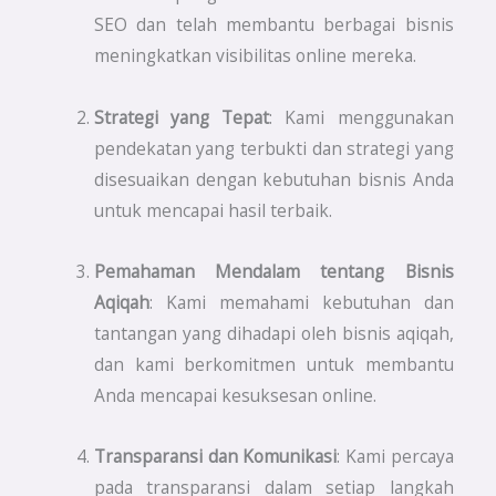
SEO dan telah membantu berbagai bisnis
meningkatkan visibilitas online mereka.
Strategi yang Tepat
: Kami menggunakan
pendekatan yang terbukti dan strategi yang
disesuaikan dengan kebutuhan bisnis Anda
untuk mencapai hasil terbaik.
Pemahaman Mendalam tentang Bisnis
Aqiqah
: Kami memahami kebutuhan dan
tantangan yang dihadapi oleh bisnis aqiqah,
dan kami berkomitmen untuk membantu
Anda mencapai kesuksesan online.
Transparansi dan Komunikasi
: Kami percaya
pada transparansi dalam setiap langkah