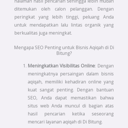
halaman hasil pencarian sehingga lebih mudah
ditemukan oleh calon pelanggan. Dengan
peringkat yang lebih tinggi, peluang Anda
untuk mendapatkan lalu lintas organik yang
berkualitas juga meningkat.
Mengapa SEO Penting untuk Bisnis Aqiqah di Di
Bitung?
Meningkatkan Visibilitas Online
: Dengan
meningkatnya persaingan dalam bisnis
aqiqah, memiliki kehadiran online yang
kuat sangat penting. Dengan bantuan
SEO, Anda dapat memastikan bahwa
situs web Anda muncul di bagian atas
hasil pencarian ketika seseorang
mencari layanan aqiqah di Di Bitung.