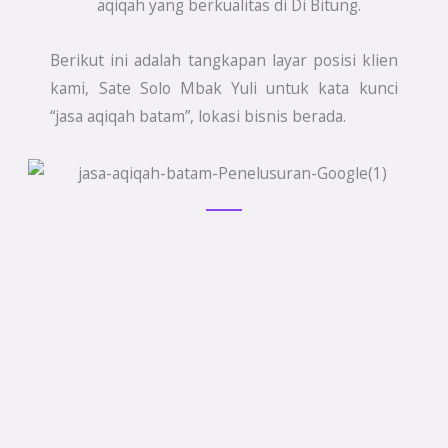
aqiqah yang berkualitas di Di Bitung.
Berikut ini adalah tangkapan layar posisi klien
kami, Sate Solo Mbak Yuli untuk kata kunci
“jasa aqiqah batam”, lokasi bisnis berada.