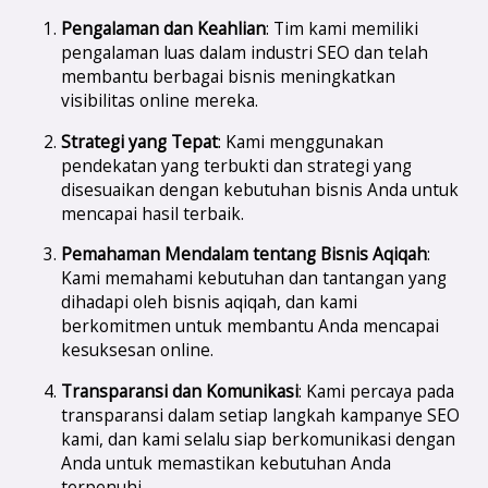
Pengalaman dan Keahlian
: Tim kami memiliki
pengalaman luas dalam industri SEO dan telah
membantu berbagai bisnis meningkatkan
visibilitas online mereka.
Strategi yang Tepat
: Kami menggunakan
pendekatan yang terbukti dan strategi yang
disesuaikan dengan kebutuhan bisnis Anda untuk
mencapai hasil terbaik.
Pemahaman Mendalam tentang Bisnis Aqiqah
:
Kami memahami kebutuhan dan tantangan yang
dihadapi oleh bisnis aqiqah, dan kami
berkomitmen untuk membantu Anda mencapai
kesuksesan online.
Transparansi dan Komunikasi
: Kami percaya pada
transparansi dalam setiap langkah kampanye SEO
kami, dan kami selalu siap berkomunikasi dengan
Anda untuk memastikan kebutuhan Anda
terpenuhi.