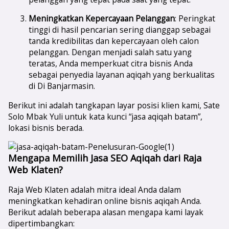
Meningkatkan Kepercayaan Pelanggan
: Peringkat
tinggi di hasil pencarian sering dianggap sebagai
tanda kredibilitas dan kepercayaan oleh calon
pelanggan. Dengan menjadi salah satu yang
teratas, Anda memperkuat citra bisnis Anda
sebagai penyedia layanan aqiqah yang berkualitas
di Di Banjarmasin.
Berikut ini adalah tangkapan layar posisi klien kami, Sate
Solo Mbak Yuli untuk kata kunci “jasa aqiqah batam”,
lokasi bisnis berada.
Mengapa Memilih Jasa SEO Aqiqah dari Raja
Web Klaten?
Raja Web Klaten adalah mitra ideal Anda dalam
meningkatkan kehadiran online bisnis aqiqah Anda.
Berikut adalah beberapa alasan mengapa kami layak
dipertimbangkan: