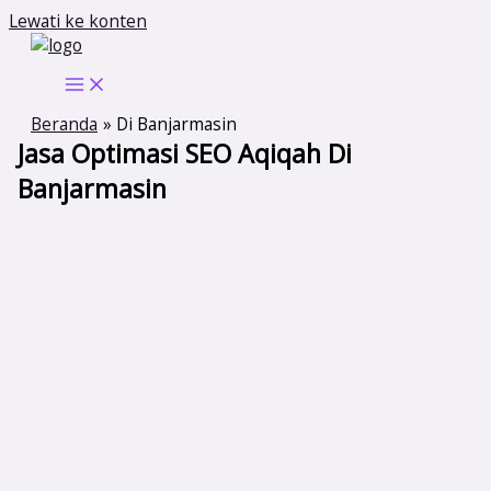
Lewati ke konten
Beranda
Di Banjarmasin
Jasa Optimasi SEO Aqiqah Di
Banjarmasin