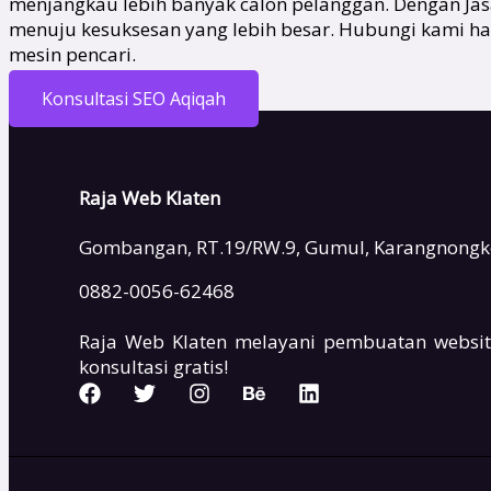
menjangkau lebih banyak calon pelanggan. Dengan Jas
menuju kesuksesan yang lebih besar. Hubungi kami har
mesin pencari.
Konsultasi SEO Aqiqah
Raja Web Klaten
Gombangan, RT.19/RW.9, Gumul, Karangnongko,
0882-0056-62468
Raja Web Klaten melayani pembuatan websit
konsultasi gratis!