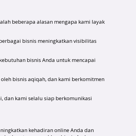
adalah beberapa alasan mengapa kami layak
rbagai bisnis meningkatkan visibilitas
 kebutuhan bisnis Anda untuk mencapai
oleh bisnis aqiqah, dan kami berkomitmen
, dan kami selalu siap berkomunikasi
eningkatkan kehadiran online Anda dan