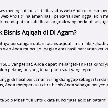
s meningkatkan visibilitas situs web Anda di mesin penc
 web Anda di halaman hasil pencarian sehingga lebih m
k mendapatkan lalu lintas organik yang berkualitas jug
 Bisnis Aqiqah di Di Agam?
tnya persaingan dalam bisnis aqiqah, memiliki kehadira
web Anda muncul di bagian atas hasil pencarian ketika
asi SEO yang tepat, Anda dapat menargetkan kata kunci y
alon pelanggan yang tepat pada saat yang tepat.
 tinggi di hasil pencarian sering dianggap sebagai tanda
as, Anda memperkuat citra bisnis Anda sebagai penyedia
ate Solo Mbak Yuli untuk kata kunci “jasa aqiqah batam”, 