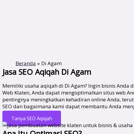
Beranda
Di Agam
Jasa SEO Aqiqah Di Agam
Memiliki usaha aqiqah di Di Agam? Ingin bisnis Anda 
Web Klaten, Anda dapat mengoptimalkan situs web Anda
pentingnya meningkatkan kehadiran online Anda, teruta
SEO dan bagaimana kami dapat membantu Anda men
Tanya SEO Aqiqah
Apa Itu Optimasi SEO?