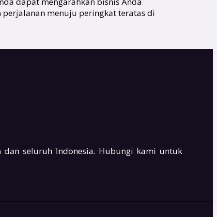
Anda dapat mengarahkan bisnis Anda
 perjalanan menuju peringkat teratas di
 dan seluruh Indonesia. Hubungi kami untuk