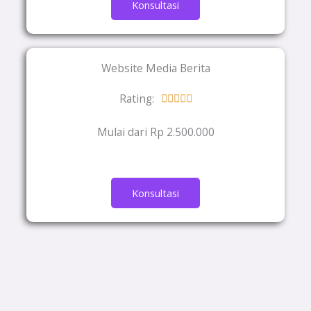
Konsultasi
Website Media Berita
Rating:
Rated





5
Mulai dari Rp 2.500.000
out
of
5
Konsultasi