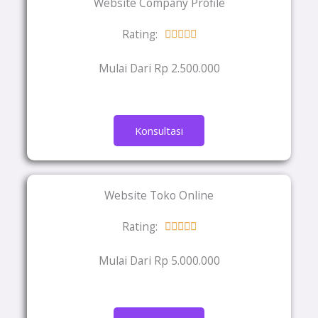
Website Company Profile
Rating:
Rated





5
Mulai Dari Rp 2.500.000
out
of
5
Konsultasi
Website Toko Online
Rating:
Rated





5
Mulai Dari Rp 5.000.000
out
of
5