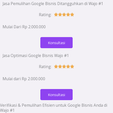
Jasa Pemulihan Google Bisnis Ditangguhkan di Wajo #1
Rating:
Rated





5
Mulai Dari Rp 2.000.000
out
of
Konsultasi
5
Jasa Optimasi Google Bisnis Wajo #1
Rating:
Rated





5
Mulai dari Rp 2.000.000
out
of
Konsultasi
5
Verifikasi & Pemulihan Efisien untuk Google Bisnis Anda di
Wajo #1