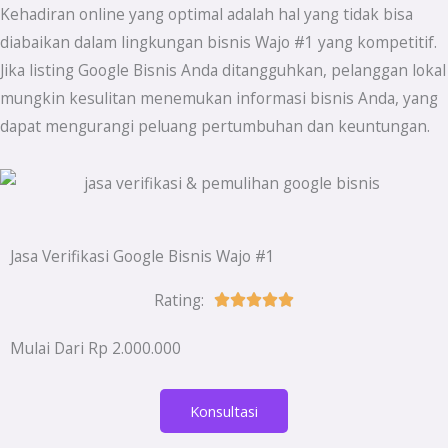
Kehadiran online yang optimal adalah hal yang tidak bisa
diabaikan dalam lingkungan bisnis Wajo #1 yang kompetitif.
Jika listing Google Bisnis Anda ditangguhkan, pelanggan lokal
mungkin kesulitan menemukan informasi bisnis Anda, yang
dapat mengurangi peluang pertumbuhan dan keuntungan.
Jasa Verifikasi Google Bisnis Wajo #1
Rating:
Rated





5
Mulai Dari Rp 2.000.000
out
of
Konsultasi
5