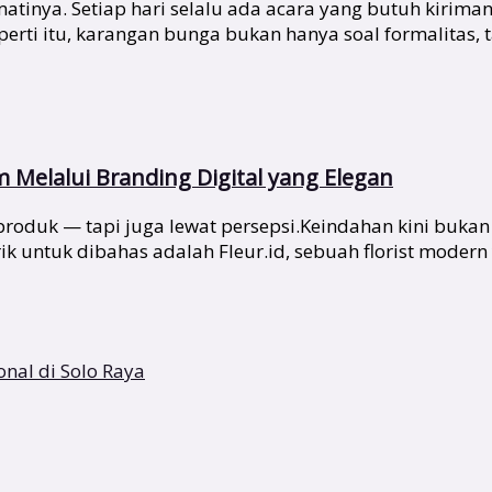
tinya. Setiap hari selalu ada acara yang butuh kirima
i itu, karangan bunga bukan hanya soal formalitas, tap
Melalui Branding Digital yang Elegan
at produk — tapi juga lewat persepsi.Keindahan kini buka
k untuk dibahas adalah Fleur.id, sebuah florist modern