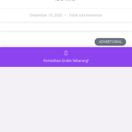
Desember 19, 2025
Tidak ada komentar
ADVERTORIAL
Konsultasi Gratis Sekarang!
Tren Karangan Bunga Modern untuk
Acara Tahun 2025 — Rekomendasi dari