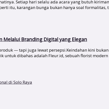
tinya. Setiap hari selalu ada acara yang butuh kirima
i itu, karangan bunga bukan hanya soal formalitas, tap
Melalui Branding Digital yang Elegan
at produk — tapi juga lewat persepsi.Keindahan kini buka
k untuk dibahas adalah Fleur.id, sebuah florist modern