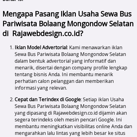
Mengapa Pasang Iklan Usaha Sewa Bus
Pariwisata Bolaang Mongondow Selatan
di Rajawebdesign.co.id?
Iklan Model Advertorial
: Kami menawarkan iklan
Sewa Bus Pariwisata Bolaang Mongondow Selatan
dalam bentuk advertorial yang informatif dan
menarik, disertai dengan company profile lengkap
tentang bisnis Anda. Ini membantu menarik
perhatian calon pelanggan dan memberikan
informasi yang relevan.
Cepat dan Terindex di Google
: Setiap iklan Usaha
Sewa Bus Pariwisata Bolaang Mongondow Selatan
yang dipasang di Rajawebdesign.co.id dijamin akan
segera terindeks oleh mesin pencari Google. Ini
membantu meningkatkan visibilitas online Anda dan
mengarahkan lalu lintas yang lebih besar ke situs