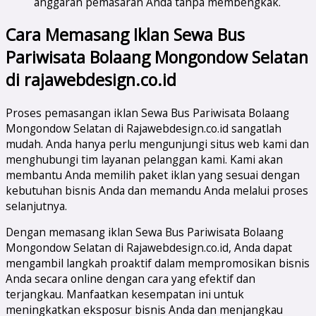
anggaran pemasaran Anda tanpa membengkak.
Cara Memasang Iklan Sewa Bus
Pariwisata Bolaang Mongondow Selatan
di rajawebdesign.co.id
Proses pemasangan iklan Sewa Bus Pariwisata Bolaang
Mongondow Selatan di Rajawebdesign.co.id sangatlah
mudah. Anda hanya perlu mengunjungi situs web kami dan
menghubungi tim layanan pelanggan kami. Kami akan
membantu Anda memilih paket iklan yang sesuai dengan
kebutuhan bisnis Anda dan memandu Anda melalui proses
selanjutnya.
Dengan memasang iklan Sewa Bus Pariwisata Bolaang
Mongondow Selatan di Rajawebdesign.co.id, Anda dapat
mengambil langkah proaktif dalam mempromosikan bisnis
Anda secara online dengan cara yang efektif dan
terjangkau. Manfaatkan kesempatan ini untuk
meningkatkan eksposur bisnis Anda dan menjangkau