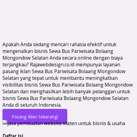
Apakah Anda sedang mencari rahasia efektif untuk
mengenalkan bisnis Sewa Bus Pariwisata Bolaang
Mongondow Selatan Anda secara online dengan biaya
terjangkau? Rajawebdesign.co.id mempunyai layanan
pasang iklan Sewa Bus Pariwisata Bolaang Mongondow
Selatan yang tepat untuk membantu meningkatkan
visibilitas bisnis Sewa Bus Pariwisata Bolaang Mongondow
Selatan dan menghasilkan lebih banyak pelanggan untuk
bisnis Sewa Bus Pariwisata Bolaang Mongondow Selatan
Anda di seluruh Indonesia.
Pasang Iklan Sekarang!
Daftar Isi