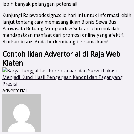
lebih banyak pelanggan potensial!
Kunjungi Rajawebdesign.co.id hari ini untuk informasi lebih
lanjut tentang cara memasang iklan Bisnis Sewa Bus
Pariwisata Bolaang Mongondow Selatan dan mulailah
mendapatkan manfaat dari promosi online yang efektif.
Biarkan bisnis Anda berkembang bersama kami!
Contoh Iklan Advertorial di Raja Web
Klaten
Advertorial