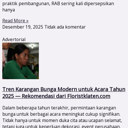
praktik pembangunan, RAB sering kali dipersepsikan
hanya
Read More »
Desember 19, 2025
Tidak ada komentar
Advertorial
Tren Karangan Bunga Modern untuk Acara Tahun
2025 — Rekomendasi dari Floristklaten.com
Dalam beberapa tahun terakhir, permintaan karangan
bunga untuk berbagai acara meningkat cukup signifikan.
Tidak hanya untuk momen duka cita atau ucapan selamat,
tetapi juga untuk keperluan dekorasi, event perusahaan,