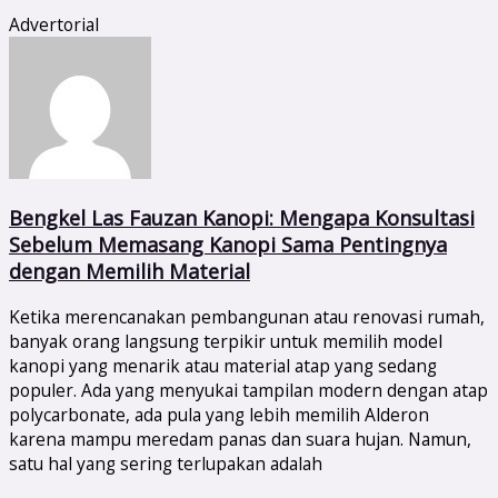
Advertorial
Bengkel Las Fauzan Kanopi: Mengapa Konsultasi
Sebelum Memasang Kanopi Sama Pentingnya
dengan Memilih Material
Ketika merencanakan pembangunan atau renovasi rumah,
banyak orang langsung terpikir untuk memilih model
kanopi yang menarik atau material atap yang sedang
populer. Ada yang menyukai tampilan modern dengan atap
polycarbonate, ada pula yang lebih memilih Alderon
karena mampu meredam panas dan suara hujan. Namun,
satu hal yang sering terlupakan adalah