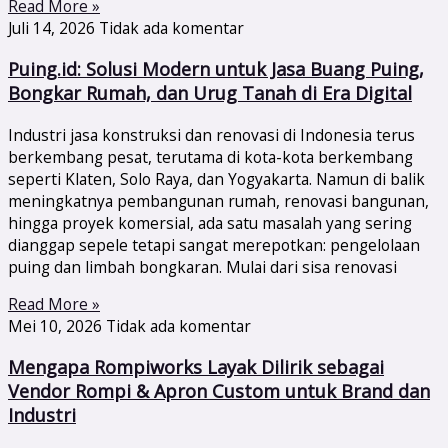
Read More »
Juli 14, 2026
Tidak ada komentar
Puing.id: Solusi Modern untuk Jasa Buang Puing,
Bongkar Rumah, dan Urug Tanah di Era Digital
Industri jasa konstruksi dan renovasi di Indonesia terus
berkembang pesat, terutama di kota-kota berkembang
seperti Klaten, Solo Raya, dan Yogyakarta. Namun di balik
meningkatnya pembangunan rumah, renovasi bangunan,
hingga proyek komersial, ada satu masalah yang sering
dianggap sepele tetapi sangat merepotkan: pengelolaan
puing dan limbah bongkaran. Mulai dari sisa renovasi
Read More »
Mei 10, 2026
Tidak ada komentar
Mengapa Rompiworks Layak Dilirik sebagai
Vendor Rompi & Apron Custom untuk Brand dan
Industri