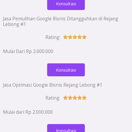
Konsultasi
5
Jasa Pemulihan Google Bisnis Ditangguhkan di Rejang
Lebong #1
Rating:
Rated





5
Mulai Dari Rp 2.000.000
out
of
Konsultasi
5
Jasa Optimasi Google Bisnis Rejang Lebong #1
Rating:
Rated





5
Mulai dari Rp 2.000.000
out
of
Konsultasi
5