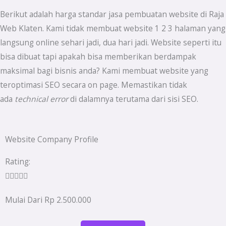
Berikut adalah harga standar jasa pembuatan website di Raja
Web Klaten. Kami tidak membuat website 1 2 3 halaman yang
langsung online sehari jadi, dua hari jadi. Website seperti itu
bisa dibuat tapi apakah bisa memberikan berdampak
maksimal bagi bisnis anda? Kami membuat website yang
teroptimasi SEO secara on page. Memastikan tidak
ada
technical error
di dalamnya terutama dari sisi SEO.
Website Company Profile
Rated
Rating:
5





out
Mulai Dari Rp 2.500.000
of
5