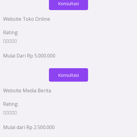
Konsultasi
Website Toko Online
Rated
Rating:
5





out
Mulai Dari Rp 5.000.000
of
5
Konsultasi
Website Media Berita
Rated
Rating:
5





out
Mulai dari Rp 2.500.000
of