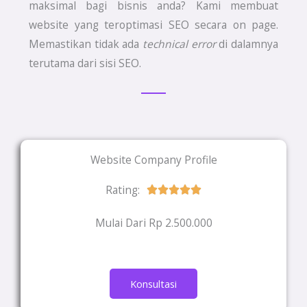
maksimal bagi bisnis anda? Kami membuat
website yang teroptimasi SEO secara on page.
Memastikan tidak ada
technical error
di dalamnya
terutama dari sisi SEO.
Website Company Profile
Rating:
Rated





5
Mulai Dari Rp 2.500.000
out
of
5
Konsultasi