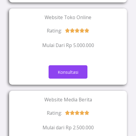
Website Toko Online
Rating:
Rated





5
Mulai Dari Rp 5.000.000
out
of
5
Konsultasi
Website Media Berita
Rating:
Rated





5
Mulai dari Rp 2.500.000
out