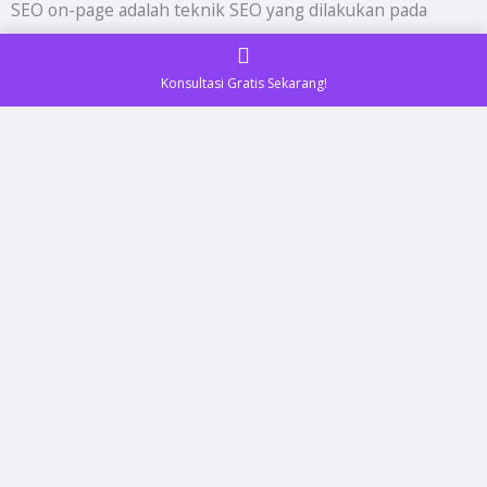
SEO on-page adalah teknik SEO yang dilakukan pada
website Anda sendiri, sedangkan SEO off-page adalah
teknik SEO yang dilakukan di luar website Anda.
Konsultasi Gratis Sekarang!
SEO on-page
Berikut adalah beberapa teknik SEO on-page yang dapat
Anda lakukan:
Riset kata kunci
Langkah pertama dalam SEO on-page adalah melakukan
riset kata kunci. Anda perlu mengetahui kata kunci apa
yang sering digunakan oleh calon pelanggan Anda untuk
mencari produk atau layanan yang Anda tawarkan.
Optimisasi judul dan deskripsi halaman