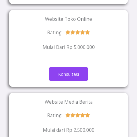
Website Toko Online
Rating:
Rated





5
Mulai Dari Rp 5.000.000
out
of
5
Konsultasi
Website Media Berita
Rating:
Rated





5
Mulai dari Rp 2.500.000
out