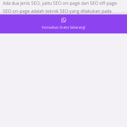
Ada dua jenis SEO, yaitu SEO on-page dan SEO off-page.
SEO on-page adalah teknik SEO yang dilakukan pada
website Anda sendiri, sedangkan SEO off-page adalah
teknik SEO yang dilakukan di luar website Anda.
Konsultasi Gratis Sekarang!
SEO on-page
Berikut adalah beberapa teknik SEO on-page yang dapat
Anda lakukan:
Riset kata kunci
Langkah pertama dalam SEO on-page adalah melakukan
riset kata kunci. Anda perlu mengetahui kata kunci apa
yang sering digunakan oleh calon pelanggan Anda untuk
mencari produk atau layanan yang Anda tawarkan.