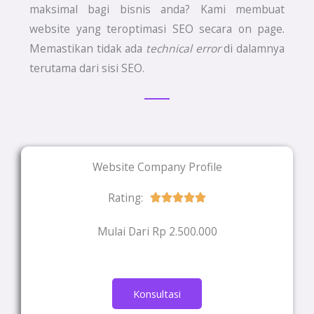
maksimal bagi bisnis anda? Kami membuat
website yang teroptimasi SEO secara on page.
Memastikan tidak ada
technical error
di dalamnya
terutama dari sisi SEO.
Website Company Profile
Rating:
Rated





5
Mulai Dari Rp 2.500.000
out
of
5
Konsultasi