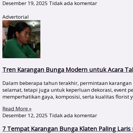
Desember 19, 2025
Tidak ada komentar
Advertorial
Tren Karangan Bunga Modern untuk Acara Tah
Dalam beberapa tahun terakhir, permintaan karangan 
selamat, tetapi juga untuk keperluan dekorasi, event
memperhatikan gaya, komposisi, serta kualitas florist 
Read More »
Desember 12, 2025
Tidak ada komentar
7 Tempat Karangan Bunga Klaten Paling Lari