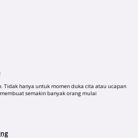
m
n. Tidak hanya untuk momen duka cita atau ucapan
ang membuat semakin banyak orang mulai
ing