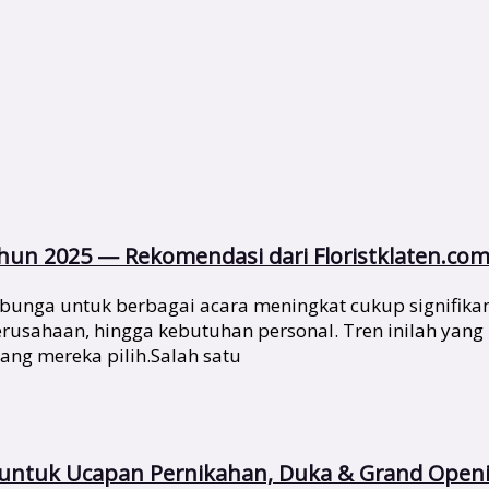
un 2025 — Rekomendasi dari Floristklaten.co
bunga untuk berbagai acara meningkat cukup signifika
 perusahaan, hingga kebutuhan personal. Tren inilah y
yang mereka pilih.Salah satu
s untuk Ucapan Pernikahan, Duka & Grand Open