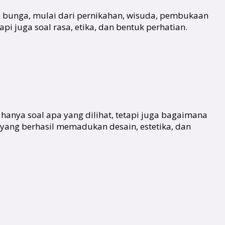
n bunga, mulai dari pernikahan, wisuda, pembukaan
i juga soal rasa, etika, dan bentuk perhatian.
n hanya soal apa yang dilihat, tetapi juga bagaimana
 yang berhasil memadukan desain, estetika, dan