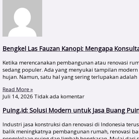
Bengkel Las Fauzan Kanopi: Mengapa Konsult
Ketika merencanakan pembangunan atau renovasi rumah
sedang populer. Ada yang menyukai tampilan modern
hujan. Namun, satu hal yang sering terlupakan adalah
Read More »
Juli 14, 2026
Tidak ada komentar
Puing.id: Solusi Modern untuk Jasa Buang Pui
Industri jasa konstruksi dan renovasi di Indonesia te
balik meningkatnya pembangunan rumah, renovasi bang
pengelolaan puing dan limbah bongkaran. Mulai dari s