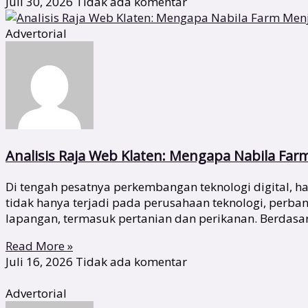
Juli 30, 2026
Tidak ada komentar
Advertorial
Analisis Raja Web Klaten: Mengapa Nabila Far
Di tengah pesatnya perkembangan teknologi digital,
tidak hanya terjadi pada perusahaan teknologi, perba
lapangan, termasuk pertanian dan perikanan. Berdas
Read More »
Juli 16, 2026
Tidak ada komentar
Advertorial