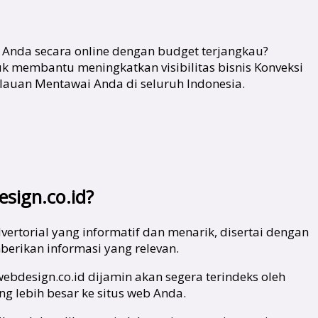
 Anda secara online dengan budget terjangkau?
 membantu meningkatkan visibilitas bisnis Konveksi
auan Mentawai Anda di seluruh Indonesia.
sign.co.id?
rtorial yang informatif dan menarik, disertai dengan
erikan informasi yang relevan.
ebdesign.co.id dijamin akan segera terindeks oleh
g lebih besar ke situs web Anda.