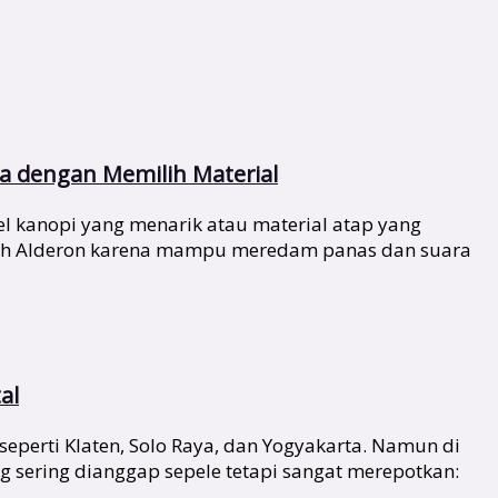
 dengan Memilih Material
 kanopi yang menarik atau material atap yang
ilih Alderon karena mampu meredam panas dan suara
al
seperti Klaten, Solo Raya, dan Yogyakarta. Namun di
 sering dianggap sepele tetapi sangat merepotkan: