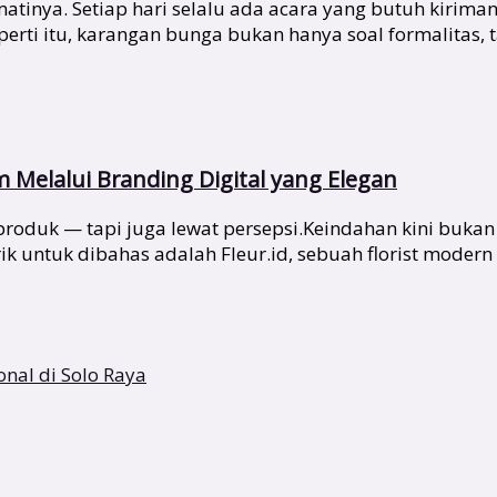
tinya. Setiap hari selalu ada acara yang butuh kirima
i itu, karangan bunga bukan hanya soal formalitas, tap
Melalui Branding Digital yang Elegan
at produk — tapi juga lewat persepsi.Keindahan kini buka
k untuk dibahas adalah Fleur.id, sebuah florist modern