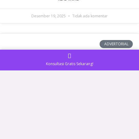
Desember 19, 2025
Tidak ada komentar
ADVERTORIAL
Konsultasi Gratis Sekarang!
Tren Karangan Bunga Modern untuk
Acara Tahun 2025 — Rekomendasi dari