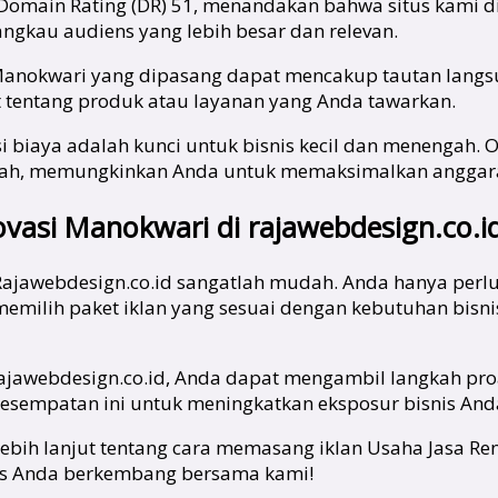
 Domain Rating (DR) 51, menandakan bahwa situs kami di
angkau audiens yang lebih besar dan relevan.
si Manokwari yang dipasang dapat mencakup tautan langs
t tentang produk atau layanan yang Anda tawarkan.
i biaya adalah kunci untuk bisnis kecil dan menengah. O
murah, memungkinkan Anda untuk memaksimalkan angga
ovasi Manokwari di rajawebdesign.co.i
 Rajawebdesign.co.id sangatlah mudah. Anda hanya per
milih paket iklan yang sesuai dengan kebutuhan bisn
ajawebdesign.co.id, Anda dapat mengambil langkah pro
 kesempatan ini untuk meningkatkan eksposur bisnis An
i lebih lanjut tentang cara memasang iklan Usaha Jasa
snis Anda berkembang bersama kami!