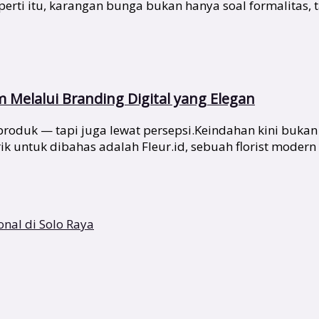
i itu, karangan bunga bukan hanya soal formalitas, tap
Melalui Branding Digital yang Elegan
at produk — tapi juga lewat persepsi.Keindahan kini buka
k untuk dibahas adalah Fleur.id, sebuah florist modern