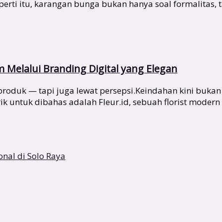
i itu, karangan bunga bukan hanya soal formalitas, tap
Melalui Branding Digital yang Elegan
at produk — tapi juga lewat persepsi.Keindahan kini buka
k untuk dibahas adalah Fleur.id, sebuah florist modern