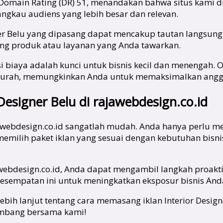
 Domain Rating (DR) 51, menandakan bahwa situs kami di
angkau audiens yang lebih besar dan relevan.
igner Belu yang dipasang dapat mencakup tautan langsung
ang produk atau layanan yang Anda tawarkan.
i biaya adalah kunci untuk bisnis kecil dan menengah. Ol
ah murah, memungkinkan Anda untuk memaksimalkan an
esigner Belu di rajawebdesign.co.id
ajawebdesign.co.id sangatlah mudah. Anda hanya perlu 
milih paket iklan yang sesuai dengan kebutuhan bisn
awebdesign.co.id, Anda dapat mengambil langkah proak
 kesempatan ini untuk meningkatkan eksposur bisnis An
 lebih lanjut tentang cara memasang iklan Interior Des
kembang bersama kami!