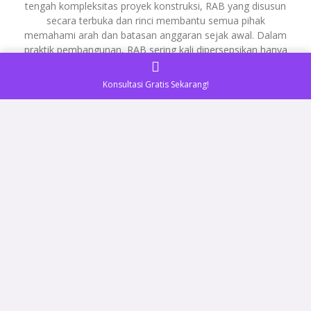
tengah kompleksitas proyek konstruksi, RAB yang disusun
secara terbuka dan rinci membantu semua pihak
memahami arah dan batasan anggaran sejak awal. Dalam
praktik pembangunan, RAB sering kali dipersepsikan hanya
Konsultasi Gratis Sekarang!
READ MORE »
Desember 19, 2025
Tidak ada komentar
ADVERTORIAL