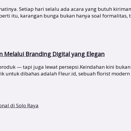
tinya. Setiap hari selalu ada acara yang butuh kirima
i itu, karangan bunga bukan hanya soal formalitas, tap
Melalui Branding Digital yang Elegan
at produk — tapi juga lewat persepsi.Keindahan kini buka
k untuk dibahas adalah Fleur.id, sebuah florist modern