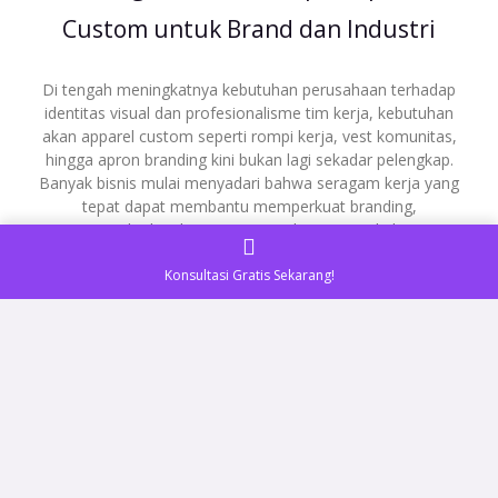
Custom untuk Brand dan Industri
Di tengah meningkatnya kebutuhan perusahaan terhadap
identitas visual dan profesionalisme tim kerja, kebutuhan
akan apparel custom seperti rompi kerja, vest komunitas,
hingga apron branding kini bukan lagi sekadar pelengkap.
Banyak bisnis mulai menyadari bahwa seragam kerja yang
tepat dapat membantu memperkuat branding,
meningkatkan kepercayaan pelanggan, sekaligus
menciptakan kesan profesional di
Konsultasi Gratis Sekarang!
READ MORE »
Mei 10, 2026
Tidak ada komentar
Casanova Jaya Design Soroti