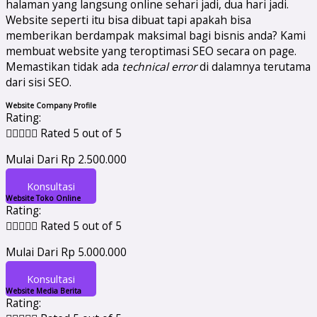
halaman yang langsung online sehari jadi, dua hari jadi.
Website seperti itu bisa dibuat tapi apakah bisa
memberikan berdampak maksimal bagi bisnis anda? Kami
membuat website yang teroptimasi SEO secara on page.
Memastikan tidak ada
technical error
di dalamnya terutama
dari sisi SEO.
Website Company Profile
Rating:





Rated 5 out of 5
Mulai Dari Rp 2.500.000
Konsultasi
Website Toko Online
Rating:





Rated 5 out of 5
Mulai Dari Rp 5.000.000
Konsultasi
Website Media Berita
Rating: